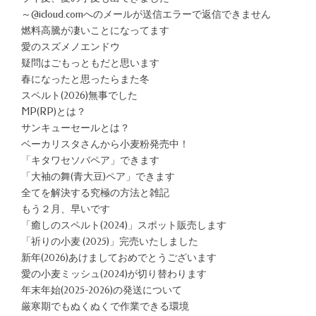
～@icloud.comへのメールが送信エラーで返信できません
燃料高騰が凄いことになってます
愛のスズメノエンドウ
疑問はごもっともだと思います
春になったと思ったらまた冬
スペルト(2026)無事でした
MP(RP)とは？
サンキューセールとは？
ベーカリスタさんから小麦粉発売中！
「キタワセソバペア」できます
「大袖の舞(青大豆)ペア」できます
全てを解決する究極の方法と雑記
もう２月、早いです
「癒しのスペルト(2024)」スポット販売します
「祈りの小麦 (2025)」完売いたしました
新年(2026)あけましておめでとうございます
愛の小麦ミッシュ(2024)が切り替わります
年末年始(2025-2026)の発送について
厳寒期でもぬくぬくで作業できる環境