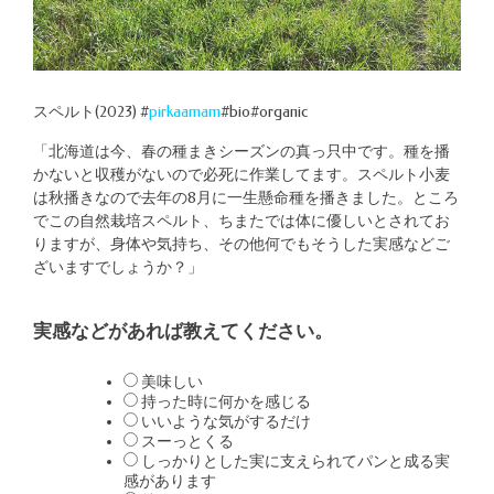
スペルト(2023) #
pirkaamam
#bio#organic
「北海道は今、春の種まきシーズンの真っ只中です。種を播
かないと収穫がないので必死に作業してます。スペルト小麦
は秋播きなので去年の8月に一生懸命種を播きました。ところ
でこの自然栽培スペルト、ちまたでは体に優しいとされてお
りますが、身体や気持ち、その他何でもそうした実感などご
ざいますでしょうか？」
実感などがあれば教えてください。
美味しい
持った時に何かを感じる
いいような気がするだけ
スーっとくる
しっかりとした実に支えられてパンと成る実
感があります