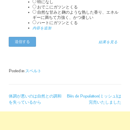
特になし
おでこにガツンとくる
自然な甘みと麹のような熟した香り、エネル
ギーに満ちて力強く、かつ優しい
ハートにガツンとくる
内容を追加
結果を見る
Posted in
スペルト
投
体調が悪いのは自然との調和
Blés de Population(ミッシュ)は
を失っているから
完売いたしました
稿
ナ
ビ
ゲ