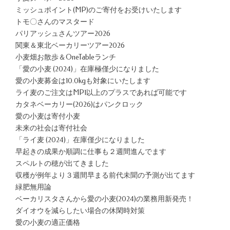
ミッシュポイント(MP)のご寄付をお受けいたします
トモ〇さんのマスタード
パリアッシュさんツアー2026
関東＆東北ベーカリーツアー2026
小麦畑お散歩＆OneTableランチ
「愛の小麦 (2024)」在庫極僅少になりました
愛の小麦募金は10.0kgも対象にいたします
ライ麦のご注文はMP1以上のプラスであれば可能です
カタネベーカリー(2026)はパンクロック
愛の小麦は寄付小麦
未来の社会は寄付社会
「ライ麦 (2024)」在庫僅少になりました
早起きの成果か順調に仕事も２週間進んでます
スペルトの穂が出てきました
収穫が例年より３週間早まる前代未聞の予測が出てます
緑肥無用論
ベーカリスタさんから愛の小麦(2024)の業務用新発売！
ダイオウを減らしたい場合の休閑時対策
愛の小麦の適正価格