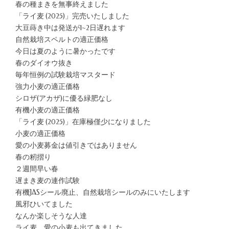
春の種まきを無事終えました
「ライ麦 (2025)」完売いたしました
大豆蒔き中は発送が1~2日遅れます
自然栽培スペルトの適正価格
今日は夏のように暑かったです
春のダイオウ抜き
毎年恒例の試験栽培マスタード
強力小麦の適正価格
シロザ(アカザ)に優る緑肥なし
有機小麦の適正価格
「ライ麦 (2025)」在庫極僅少になりました
小麦の適正価格
愛の小麦募金は値引きではありません
春の籾摺り
２週間早い春
遅まき麦の連作試験
有機JASシール廃止、自然栽培シールのみにいたします
風邪ひいてました
なんか楽しそうな人達
ライ麦、愛の小麦も出てきました