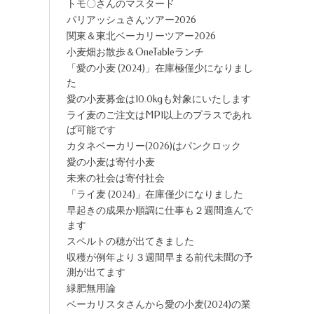
トモ〇さんのマスタード
パリアッシュさんツアー2026
関東＆東北ベーカリーツアー2026
小麦畑お散歩＆OneTableランチ
「愛の小麦 (2024)」在庫極僅少になりまし
た
愛の小麦募金は10.0kgも対象にいたします
ライ麦のご注文はMP1以上のプラスであれ
ば可能です
カタネベーカリー(2026)はパンクロック
愛の小麦は寄付小麦
未来の社会は寄付社会
「ライ麦 (2024)」在庫僅少になりました
早起きの成果か順調に仕事も２週間進んで
ます
スペルトの穂が出てきました
収穫が例年より３週間早まる前代未聞の予
測が出てます
緑肥無用論
ベーカリスタさんから愛の小麦(2024)の業