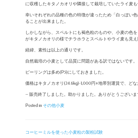
に収穫したキタノカオリや隣接して栽培していたライ麦も
幸いそれぞれの品種の色の特徴が違ったため「白っぽい色
ることが出来ました。
しかしながら、スペルトにも褐色粒のものや、小麦の色を
がキタノカオリの様でチラホラとスペルトやライ麦も見え
経緯、素性は以上の通りです。
自然栽培の小麦として品質に問題がある訳ではないです。
ピーリングは多め(P5)にしておきました。
価格はキタノカオリ(24.6kg)-1,000円+地帯別運賃で
– 販売終了しました。助かりました。ありがとうございます
Posted in
その他小麦
投
コーヒーミルを使った小麦粒の製粉試験