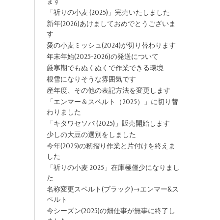
ます
「祈りの小麦 (2025)」完売いたしました
新年(2026)あけましておめでとうございま
す
愛の小麦ミッシュ(2024)が切り替わります
年末年始(2025-2026)の発送について
厳寒期でもぬくぬくで作業できる環境
根雪になりそうな雰囲気です
産年度、その他の表記方法を変更します
「エンマー＆スペルト（2025）」に切り替
わりました
「キタワセソバ (2025)」販売開始します
少しの大豆の選別をしました
今年(2025)の籾摺り作業と片付けを終えま
した
「祈りの小麦 2025」在庫極僅少になりまし
た
名称変更スペルト(ブラック)→エンマー&ス
ペルト
今シーズン(2025)の畑仕事が無事に終了し