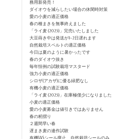
務用新発売！
ダイオウを減らしたい場合の休閑時対策
愛の小麦の適正価格
春の種まきを無事終えました
「ライ麦 (2025)」完売いたしました
大豆蒔き中は発送が1~2日遅れます
自然栽培スペルトの適正価格
今日は夏のように暑かったです
春のダイオウ抜き
毎年恒例の試験栽培マスタード
強力小麦の適正価格
シロザ(アカザ)に優る緑肥なし
有機小麦の適正価格
「ライ麦 (2025)」在庫極僅少になりました
小麦の適正価格
愛の小麦募金は値引きではありません
春の籾摺り
２週間早い春
遅まき麦の連作試験
有機JASシール廃止、自然栽培シールのみ