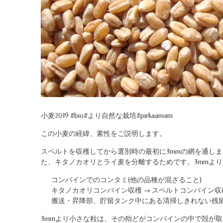
小麦2019 #bio#より自然な栽培#pirkaamam
この小麦の経緯、素性をご説明します。
スペルトを収穫してから選別時の最初に3mmの網を通しま
た、キタノカオリとライ麦を分離するためです。3mmよ
コンバインでのコンタミ(他の品種が混ざること)
キタノカオリコンバイン収穫 → スペルトコンバイン
搬送・昇降部、貯留タンク中にある清掃しきれない残
3mmより小さな粒は、その殆どがコンバインの中で殻が