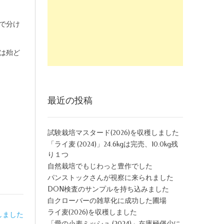
で分け
は殆ど
最近の投稿
試験栽培マスタード(2026)を収穫しました
「ライ麦 (2024)」24.6kgは完売、10.0kg残
り１つ
自然栽培でもじわっと豊作でした
パンストックさんが視察に来られました
DON検査のサンプルを持ち込みました
白クローバーの雑草化に成功した圃場
ライ麦(2026)を収穫しました
しました
「愛の小麦ミッシュ (2024)」在庫極僅少に