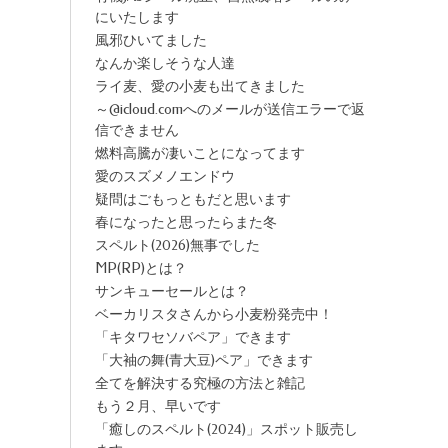
にいたします
風邪ひいてました
なんか楽しそうな人達
ライ麦、愛の小麦も出てきました
～@icloud.comへのメールが送信エラーで返
信できません
燃料高騰が凄いことになってます
愛のスズメノエンドウ
疑問はごもっともだと思います
春になったと思ったらまた冬
スペルト(2026)無事でした
MP(RP)とは？
サンキューセールとは？
ベーカリスタさんから小麦粉発売中！
「キタワセソバペア」できます
「大袖の舞(青大豆)ペア」できます
全てを解決する究極の方法と雑記
もう２月、早いです
「癒しのスペルト(2024)」スポット販売し