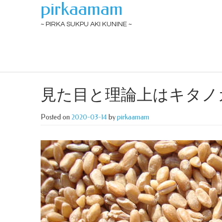
pirkaamam
~ PIRKA SUKPU AKI KUNINE ~
見た目と理論上はキタノ
Posted on
2020-03-14
by
pirkaamam