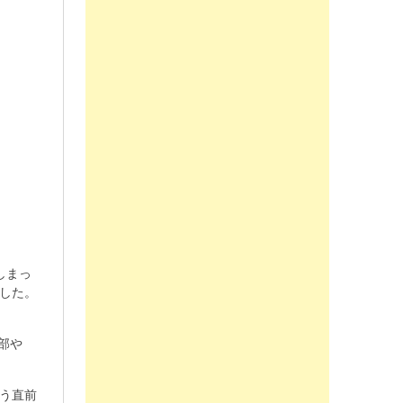
しまっ
した。
部や
う直前