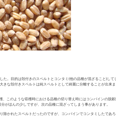
した。目的は殻付きのスペルトとコンタミ(他の品種が混ざること)して
り大きな殻付きスペルトは純スペルトとして綺麗に分離することが出来ま
収穫、このような収穫時における品種の切り替え時にはコンバインの脱穀
留分がほんの少しですが、次の品種に混ざってしまう事があります。
取り除かれたスペルトだったのですが、コンバインでコンタミしたであろ