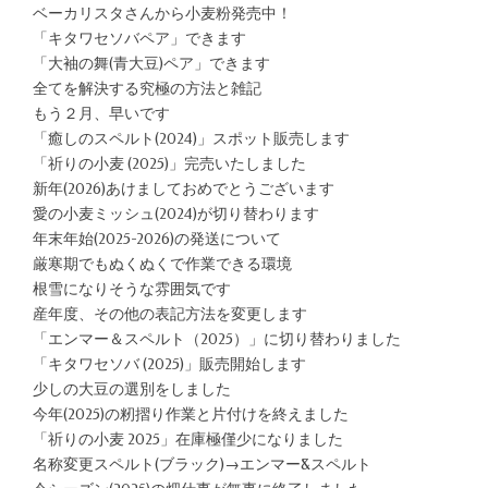
ベーカリスタさんから小麦粉発売中！
「キタワセソバペア」できます
「大袖の舞(青大豆)ペア」できます
全てを解決する究極の方法と雑記
もう２月、早いです
「癒しのスペルト(2024)」スポット販売します
「祈りの小麦 (2025)」完売いたしました
新年(2026)あけましておめでとうございます
愛の小麦ミッシュ(2024)が切り替わります
年末年始(2025-2026)の発送について
厳寒期でもぬくぬくで作業できる環境
根雪になりそうな雰囲気です
産年度、その他の表記方法を変更します
「エンマー＆スペルト（2025）」に切り替わりました
「キタワセソバ (2025)」販売開始します
少しの大豆の選別をしました
今年(2025)の籾摺り作業と片付けを終えました
「祈りの小麦 2025」在庫極僅少になりました
名称変更スペルト(ブラック)→エンマー&スペルト