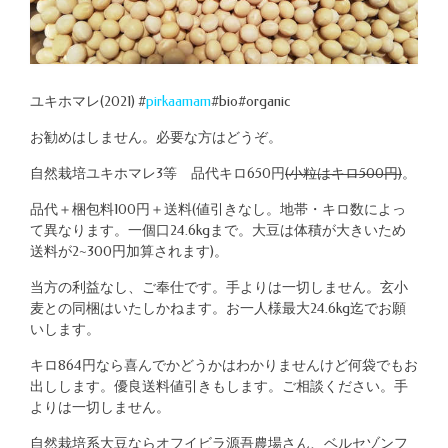
ユキホマレ(2021) #
pirkaamam
#bio#organic
お勧めはしません。必要な方はどうぞ。
自然栽培ユキホマレ3等 品代キロ650円
(小粒はキロ500円)
。
品代＋梱包料100円＋送料(値引きなし。地帯・キロ数によっ
て異なります。一個口24.6kgまで。大豆は体積が大きいため
送料が2~300円加算されます)。
当方の利益なし、ご奉仕です。手よりは一切しません。玄小
麦との同梱はいたしかねます。お一人様最大24.6kg迄でお願
いします。
キロ864円なら喜んでかどうかはわかりませんけど何袋でもお
出しします。優良送料値引きもします。ご相談ください。手
よりは一切しません。
自然栽培系大豆ならオフイビラ源吾農場さん、ベルセゾンフ