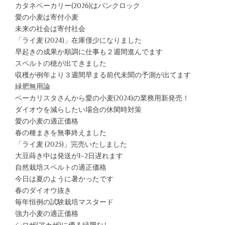
カタネベーカリー(2026)はパンクロック
愛の小麦は寄付小麦
未来の社会は寄付社会
「ライ麦 (2024)」在庫僅少になりました
早起きの成果か順調に仕事も２週間進んでます
スペルトの穂が出てきました
収穫が例年より３週間早まる前代未聞の予測が出てます
緑肥無用論
ベーカリスタさんから愛の小麦(2024)の業務用新発売！
ダイオウを減らしたい場合の休閑時対策
愛の小麦の適正価格
春の種まきを無事終えました
「ライ麦 (2025)」完売いたしました
大豆蒔き中は発送が1~2日遅れます
自然栽培スペルトの適正価格
今日は夏のように暑かったです
春のダイオウ抜き
毎年恒例の試験栽培マスタード
強力小麦の適正価格