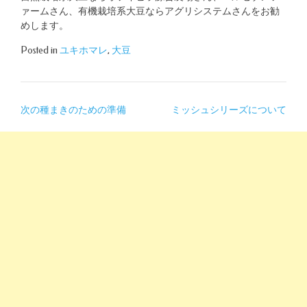
ァームさん、有機栽培系大豆ならアグリシステムさんをお勧
めします。
Posted in
ユキホマレ
,
大豆
投
次の種まきのための準備
ミッシュシリーズについて
稿
ナ
ビ
ゲ
ー
シ
ョ
ン