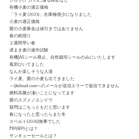
シロザ(アカザ)に優る緑肥なし
有機小麦の適正価格
「ライ麦 (2025)」在庫極僅少になりました
小麦の適正価格
愛の小麦募金は値引きではありません
春の籾摺り
２週間早い春
遅まき麦の連作試験
有機JASシール廃止、自然栽培シールのみにいたします
風邪ひいてました
なんか楽しそうな人達
ライ麦、愛の小麦も出てきました
～@icloud.comへのメールが送信エラーで返信できません
燃料高騰が凄いことになってます
愛のスズメノエンドウ
疑問はごもっともだと思います
春になったと思ったらまた冬
スペルト(2026)無事でした
MP(RP)とは？
サンキューセールとは？