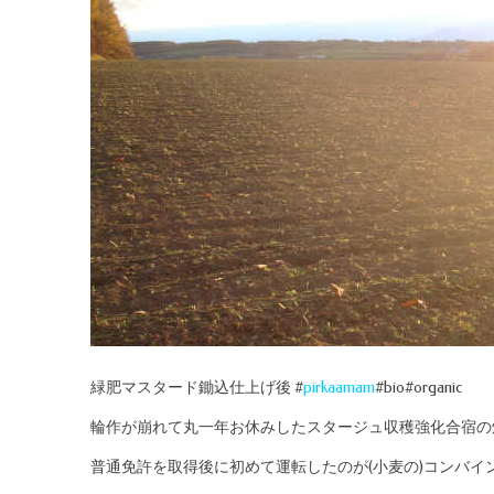
緑肥マスタード鋤込仕上げ後 #
pirkaamam
#bio#organic
輪作が崩れて丸一年お休みしたスタージュ収穫強化合宿の
普通免許を取得後に初めて運転したのが(小麦の)コンバイ