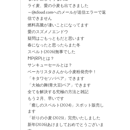
ライ麦、愛の小麦も出てきました
～@icloud.comへのメールが送信エラーで返
信できません
燃料高騰が凄いことになってます
愛のスズメノエンドウ
疑問はごもっともだと思います
春になったと思ったらまた冬
スペルト(2026)無事でした
MP(RP)とは？
サンキューセールとは？
ベーカリスタさんから小麦粉発売中！
「キタワセソバペア」できます
「大袖の舞(青大豆)ペア」できます
全てを解決する究極の方法と雑記
もう２月、早いです
「癒しのスペルト(2024)」スポット販売し
ます
「祈りの小麦 (2025)」完売いたしました
新年(2026)あけましておめでとうございま