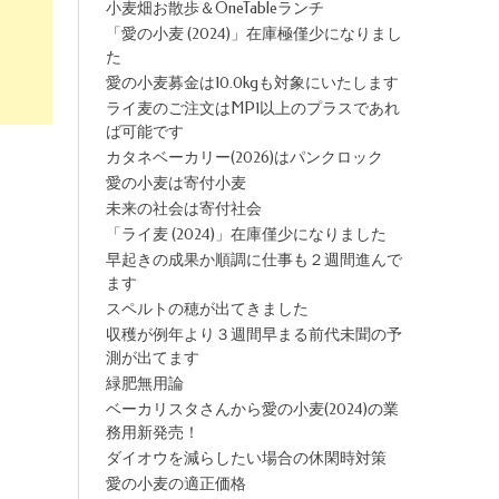
小麦畑お散歩＆OneTableランチ
「愛の小麦 (2024)」在庫極僅少になりまし
た
愛の小麦募金は10.0kgも対象にいたします
ライ麦のご注文はMP1以上のプラスであれ
ば可能です
カタネベーカリー(2026)はパンクロック
愛の小麦は寄付小麦
未来の社会は寄付社会
「ライ麦 (2024)」在庫僅少になりました
早起きの成果か順調に仕事も２週間進んで
ます
スペルトの穂が出てきました
収穫が例年より３週間早まる前代未聞の予
測が出てます
緑肥無用論
ベーカリスタさんから愛の小麦(2024)の業
務用新発売！
ダイオウを減らしたい場合の休閑時対策
愛の小麦の適正価格