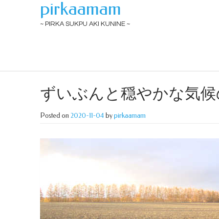
pirkaamam
~ PIRKA SUKPU AKI KUNINE ~
ずいぶんと穏やかな気候
Posted on
2020-11-04
by
pirkaamam