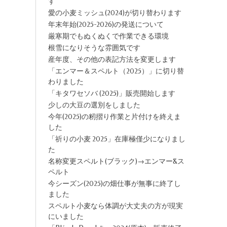
す
愛の小麦ミッシュ(2024)が切り替わります
年末年始(2025-2026)の発送について
厳寒期でもぬくぬくで作業できる環境
根雪になりそうな雰囲気です
産年度、その他の表記方法を変更します
「エンマー＆スペルト（2025）」に切り替
わりました
「キタワセソバ (2025)」販売開始します
少しの大豆の選別をしました
今年(2025)の籾摺り作業と片付けを終えま
した
「祈りの小麦 2025」在庫極僅少になりまし
た
名称変更スペルト(ブラック)→エンマー&ス
ペルト
今シーズン(2025)の畑仕事が無事に終了し
ました
スペルト小麦なら体調が大丈夫の方が現実
にいました