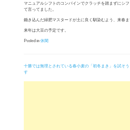
マニュアルシフトのコンバインでクラッチを踏まずにシフ
て言ってました。
鋤き込んだ緑肥マスタードが土に良く馴染むよう、来春ま
来年は大豆の予定です。
Posted in
休閑
投
十勝では無理とされている春小麦の「初冬まき」を試そう
す
稿
ナ
ビ
ゲ
ー
シ
ョ