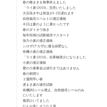
春の種まきを無事終えました
「ライ麦 (2025)」完売いたしました
大豆蒔き中は発送が1~2日遅れます
自然栽培スペルトの適正価格
今日は夏のように暑かったです
春のダイオウ抜き
毎年恒例の試験栽培マスタード
強力小麦の適正価格
シロザ(アカザ)に優る緑肥なし
有機小麦の適正価格
「ライ麦 (2025)」在庫極僅少になりました
小麦の適正価格
愛の小麦募金は値引きではありません
春の籾摺り
２週間早い春
遅まき麦の連作試験
有機JASシール廃止、自然栽培シールのみ
にいたします
風邪ひいてました
なんか楽しそうな人達