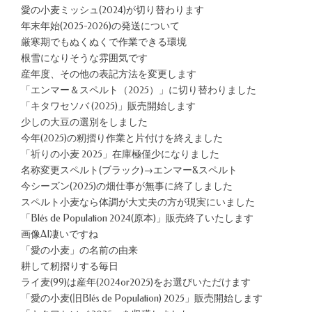
愛の小麦ミッシュ(2024)が切り替わります
年末年始(2025-2026)の発送について
厳寒期でもぬくぬくで作業できる環境
根雪になりそうな雰囲気です
産年度、その他の表記方法を変更します
「エンマー＆スペルト（2025）」に切り替わりました
「キタワセソバ (2025)」販売開始します
少しの大豆の選別をしました
今年(2025)の籾摺り作業と片付けを終えました
「祈りの小麦 2025」在庫極僅少になりました
名称変更スペルト(ブラック)→エンマー&スペルト
今シーズン(2025)の畑仕事が無事に終了しました
スペルト小麦なら体調が大丈夫の方が現実にいました
「Blés de Population 2024(原本)」販売終了いたします
画像AI凄いですね
「愛の小麦」の名前の由来
耕して籾摺りする毎日
ライ麦(99)は産年(2024or2025)をお選びいただけます
「愛の小麦(旧Blés de Population) 2025」販売開始します