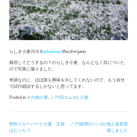
らしき小麦2021 #
pirkaamam
#bio#organic
栽培してどうするの？のらしき小麦、なんとなく目についた
ので写真に撮りました。
奇跡なのに、ほぼ誰も興味を示してくれないので、もう自分
で試行錯誤するしかないと思ってます。
Posted in
その他小麦
,
ノア(旧カムホ)
,
小麦
投
間作クローバーと小麦、主役
ノア(使用のパン)が地上波初登
はどっち？
場しました
稿