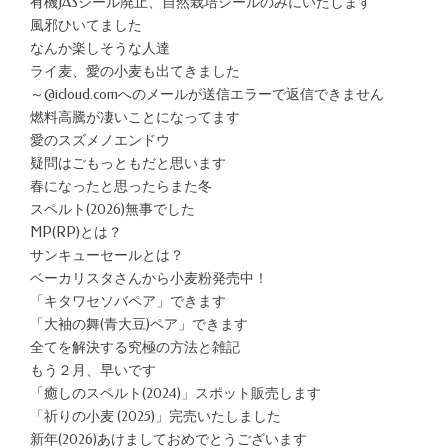
有機JASシール廃止、自然栽培シールのみにいたします
風邪ひいてました
なんか楽しそうな人達
ライ麦、愛の小麦も出てきました
～@icloud.comへのメールが送信エラーで返信できません
燃料高騰が凄いことになってます
愛のスズメノエンドウ
疑問はごもっともだと思います
春になったと思ったらまた冬
スペルト(2026)無事でした
MP(RP)とは？
サンキューセールとは？
ベーカリスタさんから小麦粉発売中！
「キタワセソバペア」できます
「大袖の舞(青大豆)ペア」できます
全てを解決する究極の方法と雑記
もう２月、早いです
「癒しのスペルト(2024)」スポット販売します
「祈りの小麦 (2025)」完売いたしました
新年(2026)あけましておめでとうございます