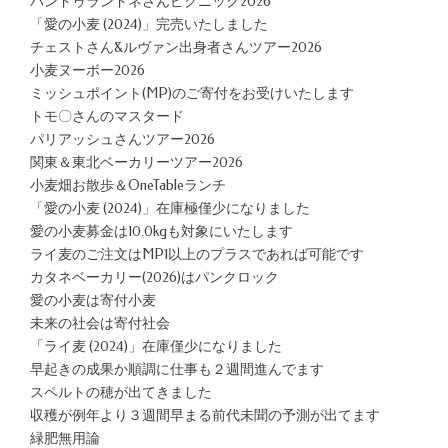
パンドゥランドネさんピクニック2026
「愛の小麦 (2024)」完売いたしました
チェストさん&ルヴァン出身者さんツアー2026
小麦ヌーボー2026
ミッシュポイント(MP)のご寄付をお受けいたします
トモ〇さんのマスタード
パリアッシュさんツアー2026
関東＆東北ベーカリーツアー2026
小麦畑お散歩＆OneTableランチ
「愛の小麦 (2024)」在庫極僅少になりました
愛の小麦募金は10.0kgも対象にいたします
ライ麦のご注文はMP1以上のプラスであれば可能です
カタネベーカリー(2026)はパンクロック
愛の小麦は寄付小麦
未来の社会は寄付社会
「ライ麦 (2024)」在庫僅少になりました
早起きの成果か順調に仕事も２週間進んでます
スペルトの穂が出てきました
収穫が例年より３週間早まる前代未聞の予測が出てます
緑肥無用論