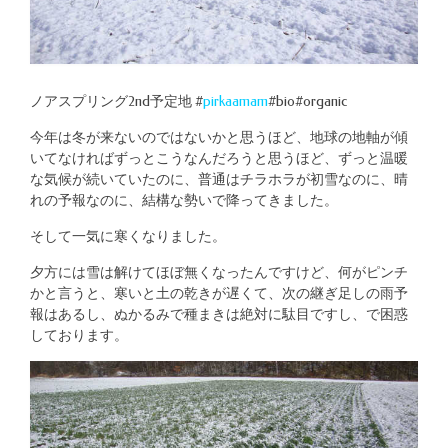
ノアスプリング2nd予定地 #
pirkaamam
#bio#organic
今年は冬が来ないのではないかと思うほど、地球の地軸が傾
いてなければずっとこうなんだろうと思うほど、ずっと温暖
な気候が続いていたのに、普通はチラホラが初雪なのに、晴
れの予報なのに、結構な勢いで降ってきました。
そして一気に寒くなりました。
夕方には雪は解けてほぼ無くなったんですけど、何がピンチ
かと言うと、寒いと土の乾きが遅くて、次の継ぎ足しの雨予
報はあるし、ぬかるみで種まきは絶対に駄目ですし、で困惑
しております。