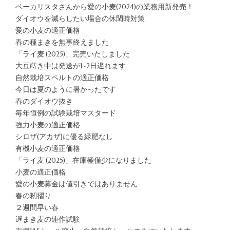
ベーカリスタさんから愛の小麦(2024)の業務用新発売！
ダイオウを減らしたい場合の休閑時対策
愛の小麦の適正価格
春の種まきを無事終えました
「ライ麦 (2025)」完売いたしました
大豆蒔き中は発送が1~2日遅れます
自然栽培スペルトの適正価格
今日は夏のように暑かったです
春のダイオウ抜き
毎年恒例の試験栽培マスタード
強力小麦の適正価格
シロザ(アカザ)に優る緑肥なし
有機小麦の適正価格
「ライ麦 (2025)」在庫極僅少になりました
小麦の適正価格
愛の小麦募金は値引きではありません
春の籾摺り
２週間早い春
遅まき麦の連作試験