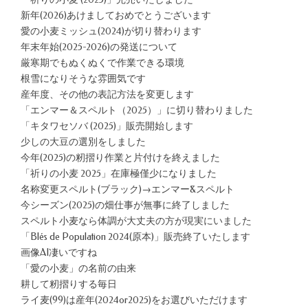
新年(2026)あけましておめでとうございます
愛の小麦ミッシュ(2024)が切り替わります
年末年始(2025-2026)の発送について
厳寒期でもぬくぬくで作業できる環境
根雪になりそうな雰囲気です
産年度、その他の表記方法を変更します
「エンマー＆スペルト（2025）」に切り替わりました
「キタワセソバ (2025)」販売開始します
少しの大豆の選別をしました
今年(2025)の籾摺り作業と片付けを終えました
「祈りの小麦 2025」在庫極僅少になりました
名称変更スペルト(ブラック)→エンマー&スペルト
今シーズン(2025)の畑仕事が無事に終了しました
スペルト小麦なら体調が大丈夫の方が現実にいました
「Blés de Population 2024(原本)」販売終了いたします
画像AI凄いですね
「愛の小麦」の名前の由来
耕して籾摺りする毎日
ライ麦(99)は産年(2024or2025)をお選びいただけます