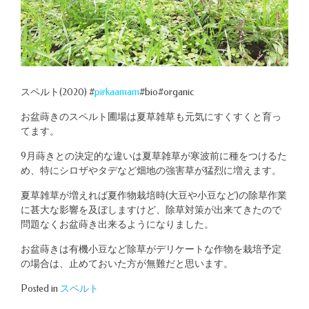
スペルト(2020) #
pirkaamam
#bio#organic
お盆蒔きのスペルト圃場は夏草雑草も元気にすくすくと育っ
てます。
9月蒔きとの決定的な違いは夏草雑草が寒波前に種をつけるた
め、特にシロザやタデなど畑地の強害草が猛烈に増えます。
夏草雑草が増えれば夏作物栽培時(大豆や小豆など)の除草作業
に甚大な影響を及ぼしますけど、除草対策が出来てきたので
問題なくお盆蒔き出来るようになりました。
お盆蒔きは有機小豆など除草がデリケートな作物を栽培予定
の場合は、止めておいた方が無難だと思います。
Posted in
スペルト