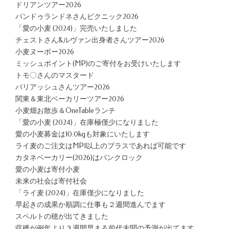
ドリアンツアー2026
パンドゥランドネさんピクニック2026
「愛の小麦 (2024)」完売いたしました
チェストさん&ルヴァン出身者さんツアー2026
小麦ヌーボー2026
ミッシュポイント(MP)のご寄付をお受けいたします
トモ〇さんのマスタード
パリアッシュさんツアー2026
関東＆東北ベーカリーツアー2026
小麦畑お散歩＆OneTableランチ
「愛の小麦 (2024)」在庫極僅少になりました
愛の小麦募金は10.0kgも対象にいたします
ライ麦のご注文はMP1以上のプラスであれば可能です
カタネベーカリー(2026)はパンクロック
愛の小麦は寄付小麦
未来の社会は寄付社会
「ライ麦 (2024)」在庫僅少になりました
早起きの成果か順調に仕事も２週間進んでます
スペルトの穂が出てきました
収穫が例年より３週間早まる前代未聞の予測が出てます