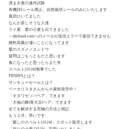
遅まき麦の連作試験
有機JASシール廃止、自然栽培シールのみにいたします
風邪ひいてました
なんか楽しそうな人達
ライ麦、愛の小麦も出てきました
～@icloud.comへのメールが送信エラーで返信できません
燃料高騰が凄いことになってます
愛のスズメノエンドウ
疑問はごもっともだと思います
春になったと思ったらまた冬
スペルト(2026)無事でした
MP(RP)とは？
サンキューセールとは？
ベーカリスタさんから小麦粉発売中！
「キタワセソバペア」できます
「大袖の舞(青大豆)ペア」できます
全てを解決する究極の方法と雑記
もう２月、早いです
「癒しのスペルト(2024)」スポット販売します
「祈りの小麦 (2025)」完売いたしました