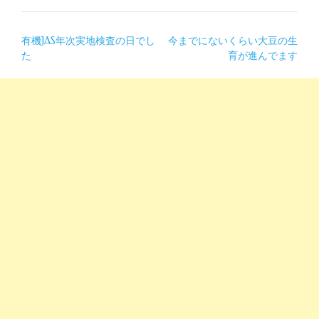
投
有機JAS年次実地検査の日でし
今までにないくらい大豆の生
た
育が進んでます
稿
ナ
ビ
ゲ
ー
シ
ョ
ン