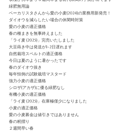
緑肥無用論
ベーカリスタさんから愛の小麦(2024)の業務用新発売！
ダイオウを減らしたい場合の休閑時対策
愛の小麦の適正価格
春の種まきを無事終えました
「ライ麦 (2025)」完売いたしました
大豆蒔き中は発送が1~2日遅れます
自然栽培スペルトの適正価格
今日は夏のように暑かったです
春のダイオウ抜き
毎年恒例の試験栽培マスタード
強力小麦の適正価格
シロザ(アカザ)に優る緑肥なし
有機小麦の適正価格
「ライ麦 (2025)」在庫極僅少になりました
小麦の適正価格
愛の小麦募金は値引きではありません
春の籾摺り
２週間早い春