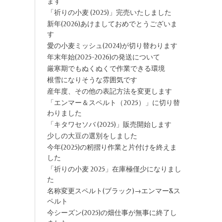
ます
「祈りの小麦 (2025)」完売いたしました
新年(2026)あけましておめでとうございま
す
愛の小麦ミッシュ(2024)が切り替わります
年末年始(2025-2026)の発送について
厳寒期でもぬくぬくで作業できる環境
根雪になりそうな雰囲気です
産年度、その他の表記方法を変更します
「エンマー＆スペルト（2025）」に切り替
わりました
「キタワセソバ (2025)」販売開始します
少しの大豆の選別をしました
今年(2025)の籾摺り作業と片付けを終えま
した
「祈りの小麦 2025」在庫極僅少になりまし
た
名称変更スペルト(ブラック)→エンマー&ス
ペルト
今シーズン(2025)の畑仕事が無事に終了し