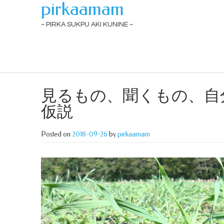
pirkaamam
~ PIRKA SUKPU AKI KUNINE ~
見るもの、聞くもの、自
仮説
Posted on
2018-09-26
by
pirkaamam