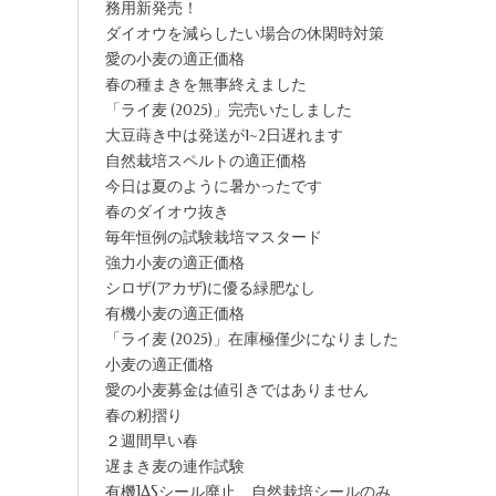
務用新発売！
ダイオウを減らしたい場合の休閑時対策
愛の小麦の適正価格
春の種まきを無事終えました
「ライ麦 (2025)」完売いたしました
大豆蒔き中は発送が1~2日遅れます
自然栽培スペルトの適正価格
今日は夏のように暑かったです
春のダイオウ抜き
毎年恒例の試験栽培マスタード
強力小麦の適正価格
シロザ(アカザ)に優る緑肥なし
有機小麦の適正価格
「ライ麦 (2025)」在庫極僅少になりました
小麦の適正価格
愛の小麦募金は値引きではありません
春の籾摺り
２週間早い春
遅まき麦の連作試験
有機JASシール廃止、自然栽培シールのみ