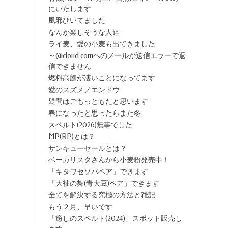
にいたします
風邪ひいてました
なんか楽しそうな人達
ライ麦、愛の小麦も出てきました
～@icloud.comへのメールが送信エラーで返
信できません
燃料高騰が凄いことになってます
愛のスズメノエンドウ
疑問はごもっともだと思います
春になったと思ったらまた冬
スペルト(2026)無事でした
MP(RP)とは？
サンキューセールとは？
ベーカリスタさんから小麦粉発売中！
「キタワセソバペア」できます
「大袖の舞(青大豆)ペア」できます
全てを解決する究極の方法と雑記
もう２月、早いです
「癒しのスペルト(2024)」スポット販売し