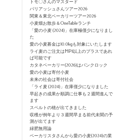
トモ〇さんのマスタード
パリアッシュさんツアー2026
関東＆東北ベーカリーツアー2026
小麦畑お散歩＆OneTableランチ
「愛の小麦 (2024)」在庫極僅少になりまし
た
愛の小麦募金は10.0kgも対象にいたします
ライ麦のご注文はMP1以上のプラスであれ
ば可能です
カタネベーカリー(2026)はパンクロック
愛の小麦は寄付小麦
未来の社会は寄付社会
「ライ麦 (2024)」在庫僅少になりました
早起きの成果か順調に仕事も２週間進んで
ます
スペルトの穂が出てきました
収穫が例年より３週間早まる前代未聞の予
測が出てます
緑肥無用論
ベーカリスタさんから愛の小麦(2024)の業