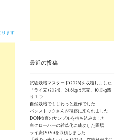
なります
最近の投稿
試験栽培マスタード(2026)を収穫しました
「ライ麦 (2024)」24.6kgは完売、10.0kg残
り１つ
自然栽培でもじわっと豊作でした
パンストックさんが視察に来られました
DON検査のサンプルを持ち込みました
白クローバーの雑草化に成功した圃場
ライ麦(2026)を収穫しました
「愛の小麦ミッシュ (2024)」在庫極僅少に