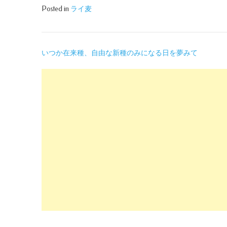
Posted in
ライ麦
投
いつか在来種、自由な新種のみになる日を夢みて
稿
ナ
ビ
ゲ
ー
シ
ョ
ン