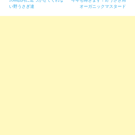
投
20m以内に近づかせてくれな
今年も蒔きます！野うさぎ用
い野うさぎ達
オーガニックマスタード
稿
ナ
ビ
ゲ
ー
シ
ョ
ン