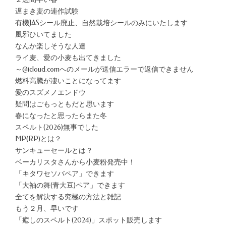
遅まき麦の連作試験
有機JASシール廃止、自然栽培シールのみにいたします
風邪ひいてました
なんか楽しそうな人達
ライ麦、愛の小麦も出てきました
～@icloud.comへのメールが送信エラーで返信できません
燃料高騰が凄いことになってます
愛のスズメノエンドウ
疑問はごもっともだと思います
春になったと思ったらまた冬
スペルト(2026)無事でした
MP(RP)とは？
サンキューセールとは？
ベーカリスタさんから小麦粉発売中！
「キタワセソバペア」できます
「大袖の舞(青大豆)ペア」できます
全てを解決する究極の方法と雑記
もう２月、早いです
「癒しのスペルト(2024)」スポット販売します