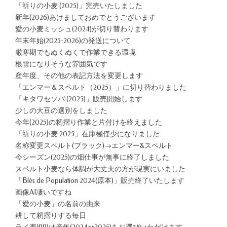
「祈りの小麦 (2025)」完売いたしました
新年(2026)あけましておめでとうございます
愛の小麦ミッシュ(2024)が切り替わります
年末年始(2025-2026)の発送について
厳寒期でもぬくぬくで作業できる環境
根雪になりそうな雰囲気です
産年度、その他の表記方法を変更します
「エンマー＆スペルト（2025）」に切り替わりました
「キタワセソバ (2025)」販売開始します
少しの大豆の選別をしました
今年(2025)の籾摺り作業と片付けを終えました
「祈りの小麦 2025」在庫極僅少になりました
名称変更スペルト(ブラック)→エンマー&スペルト
今シーズン(2025)の畑仕事が無事に終了しました
スペルト小麦なら体調が大丈夫の方が現実にいました
「Blés de Population 2024(原本)」販売終了いたします
画像AI凄いですね
「愛の小麦」の名前の由来
耕して籾摺りする毎日