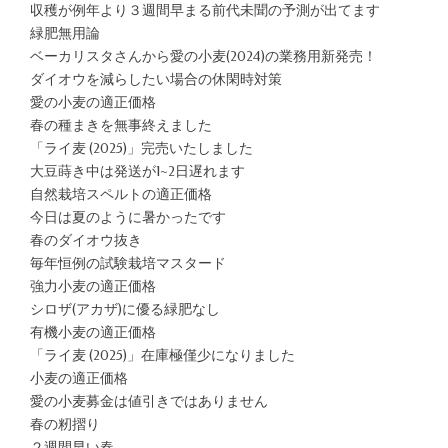
収穫が例年より３週間早まる前代未聞の予測が出てます
緑肥無用論
ベーカリスタさんから愛の小麦(2024)の業務用新発売！
ダイオウを減らしたい場合の休閑時対策
愛の小麦の適正価格
春の種まきを無事終えました
「ライ麦 (2025)」完売いたしました
大豆蒔き中は発送が1~2日遅れます
自然栽培スペルトの適正価格
今日は夏のように暑かったです
春のダイオウ抜き
毎年恒例の試験栽培マスタード
強力小麦の適正価格
シロザ(アカザ)に優る緑肥なし
有機小麦の適正価格
「ライ麦 (2025)」在庫極僅少になりました
小麦の適正価格
愛の小麦募金は値引きではありません
春の籾摺り
２週間早い春