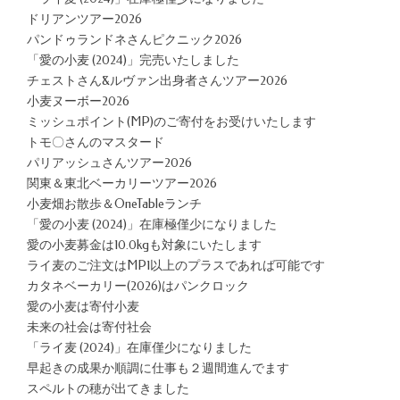
ドリアンツアー2026
パンドゥランドネさんピクニック2026
「愛の小麦 (2024)」完売いたしました
チェストさん&ルヴァン出身者さんツアー2026
小麦ヌーボー2026
ミッシュポイント(MP)のご寄付をお受けいたします
トモ〇さんのマスタード
パリアッシュさんツアー2026
関東＆東北ベーカリーツアー2026
小麦畑お散歩＆OneTableランチ
「愛の小麦 (2024)」在庫極僅少になりました
愛の小麦募金は10.0kgも対象にいたします
ライ麦のご注文はMP1以上のプラスであれば可能です
カタネベーカリー(2026)はパンクロック
愛の小麦は寄付小麦
未来の社会は寄付社会
「ライ麦 (2024)」在庫僅少になりました
早起きの成果か順調に仕事も２週間進んでます
スペルトの穂が出てきました